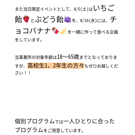
いちご
また当日限定イベントとして、8/5(土)は
飴
ぶどう飴
チ
と
を、8/16(水)には、
ョコバナナ
を一緒に作って食べる企画
をしています。
18～65歳
当事業所の対象年齢は
までとなっておりま
高校生1，2年生の方々
すが、
もぜひお越しくだ
さい！！
個別プログラム
一人ひとりに合った
では
プログラム
をご用意しています。