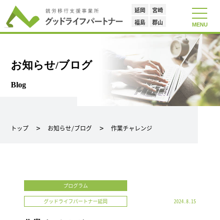
延岡
宮崎
toggle
navigat
福島
郡山
MENU
お知らせ/ブログ
Blog
トップ
お知らせ/ブログ
作業チャレンジ
プログラム
グッドライフパートナー延岡
2024.8.15