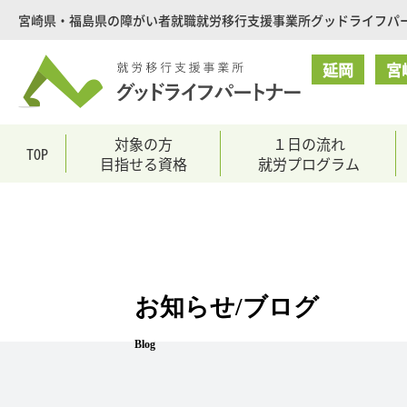
就
宮崎県・福島県の障がい者就職就労移行支援事業所グッドライフパ
労
移
延岡
宮
行
支
援
対象の方
１日の流れ
TOP
目指せる資格
就労プログラム
事
業
所
グ
ッ
ド
お知らせ/ブログ
ラ
イ
Blog
フ
パ