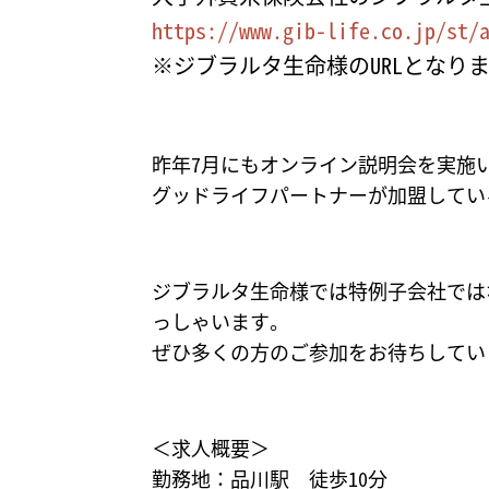
イ
https://www.gib-life.co.jp/st/
フ
※ジブラルタ生命様のURLとなり
パ
ー
ト
昨年7月にもオンライン説明会を実施
ナ
グッドライフパートナーが加盟してい
ー
福
島
ジブラルタ生命様では特例子会社では
っしゃいます。
ぜひ多くの方のご参加をお待ちしてい
＜求人概要＞
勤務地：品川駅 徒歩10分