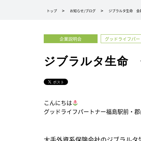
ー
トップ
お知らせ/ブログ
ジブラルタ生命 会
ト
ナ
ー
企業説明会
グッドライフパー
延
岡・
宮
ジブラルタ生命 
崎・
福
島
駅
前・
こんにちは
グ
グッドライフパートナー福島駅前・郡
ッ
ド
ラ
大手外資系保険会社のジブラルタ