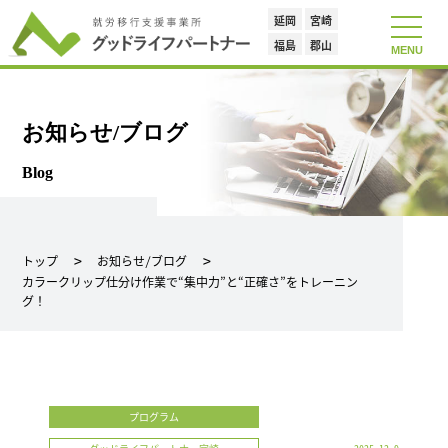
延岡
宮崎
toggle
navigat
福島
郡山
MENU
お知らせ/ブログ
Blog
トップ
お知らせ/ブログ
カラークリップ仕分け作業で“集中力”と“正確さ”をトレーニン
グ！
プログラム