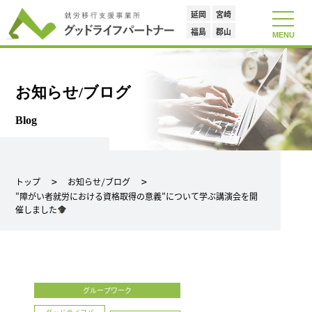
延岡
宮崎
toggle
navigat
福島
郡山
MENU
お知らせ/ブログ
Blog
トップ
お知らせ/ブログ
"障がい者就労における資格取得の意義"について学ぶ講演会を開
催しました
グループワーク