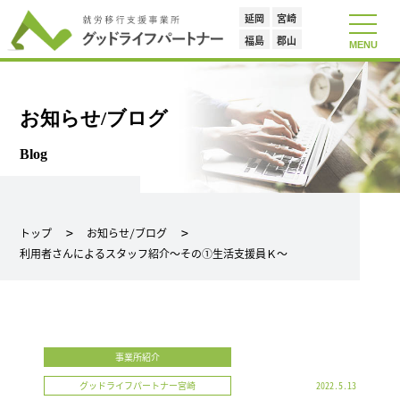
延岡
宮崎
toggle
navigat
福島
郡山
MENU
お知らせ/ブログ
Blog
トップ
お知らせ/ブログ
利用者さんによるスタッフ紹介～その①生活支援員Ｋ～
事業所紹介
グッドライフパートナー宮崎
2022.5.13