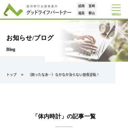
延岡
宮崎
toggle
navigat
福島
郡山
MENU
お知らせ/ブログ
Blog
トップ
（困ったなあ…）なかなか治らない昼夜逆転！
「体内時計」の記事一覧