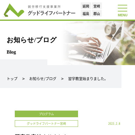
延岡
宮崎
toggle
navigat
福島
郡山
MENU
お知らせ/ブログ
Blog
トップ
お知らせ/ブログ
習字教室始まりました。
プログラム
グッドライフパートナー宮崎
2023.2.8