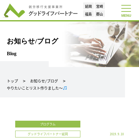
延岡
宮崎
toggle
navigat
福島
郡山
MENU
お知らせ/ブログ
Blog
トップ
お知らせ/ブログ
やりたいことリスト作りました～
プログラム
グッドライフパートナー延岡
2019.9.10