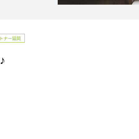
トナー延岡
♪