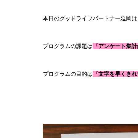
イ
フ
本日のグッドライフパートナー延岡は
パ
ー
ト
プログラムの課題は
『
アンケート集計
ナ
ー
福
島
プログラムの目的は
『
文字を早くきれ