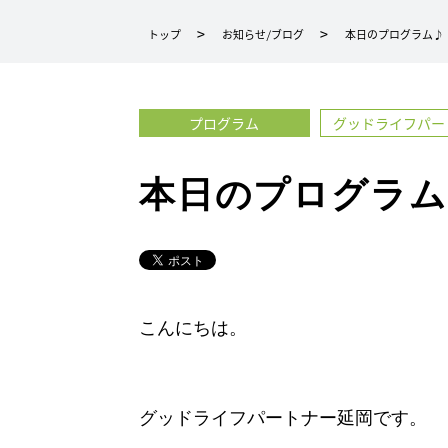
ー
トップ
お知らせ/ブログ
本日のプログラム♪
ト
ナ
ー
プログラム
グッドライフパー
延
岡・
宮
本日のプログラム
崎・
福
島
駅
前・
こんにちは。
グ
ッ
ド
グッドライフパートナー延岡です。
ラ