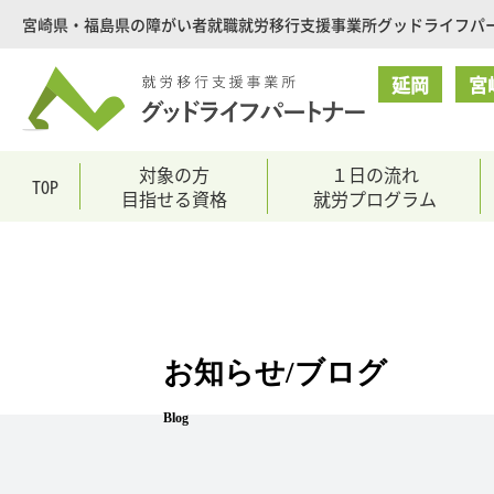
就
宮崎県・福島県の障がい者就職就労移行支援事業所グッドライフパ
労
移
延岡
宮
行
支
援
対象の方
１日の流れ
TOP
目指せる資格
就労プログラム
事
業
所
グ
ッ
ド
お知らせ/ブログ
ラ
イ
Blog
フ
パ