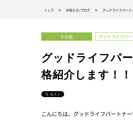
ー
トップ
お知らせ/ブログ
グッドライフパート
ト
ナ
ー
その他
グッドライフパー
延
岡・
宮
グッドライフパー
崎・
福
格紹介します！！
島
駅
前・
グ
ッ
こんにちは。グッドライフパートナー
ド
ラ