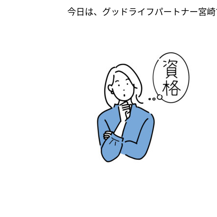
イ
今日は、グッドライフパートナー宮崎
フ
パ
ー
ト
ナ
ー
福
島