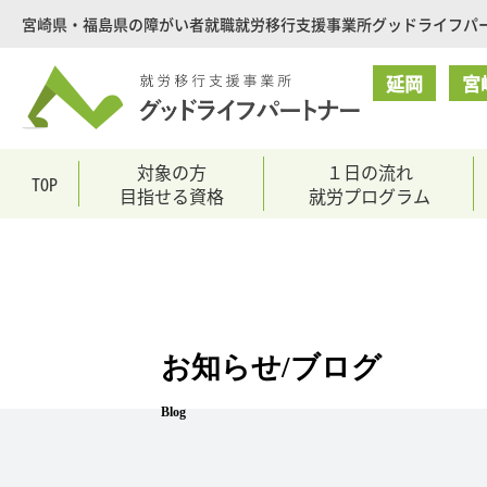
就
宮崎県・福島県の障がい者就職就労移行支援事業所グッドライフパ
労
移
延岡
宮
行
支
援
対象の方
１日の流れ
TOP
目指せる資格
就労プログラム
事
業
所
グ
ッ
ド
お知らせ/ブログ
ラ
イ
Blog
フ
パ