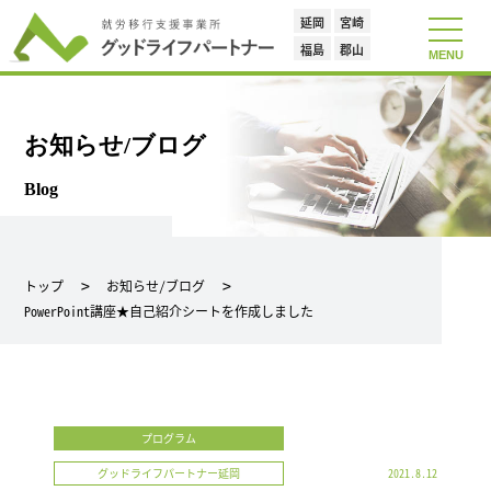
延岡
宮崎
toggle
navigat
福島
郡山
MENU
お知らせ/ブログ
Blog
トップ
お知らせ/ブログ
PowerPoint講座★自己紹介シートを作成しました
プログラム
グッドライフパートナー延岡
2021.8.12